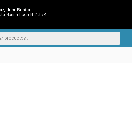
az, Llano Bonito
sta Marina. Local N. 2, 3 y 4.
L