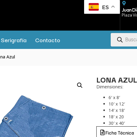
ES
Juan Dí
Plaza Vi
Serigrafía
Contacto
na Azul
LONA AZU
Dimensiones:
6′ x 8′
10′ x 12′
14′ x 18′
18′ x 20
30′ x 40′
Ficha Técnica