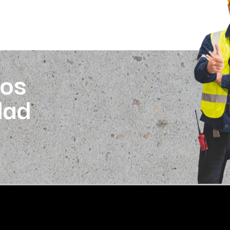
os
dad