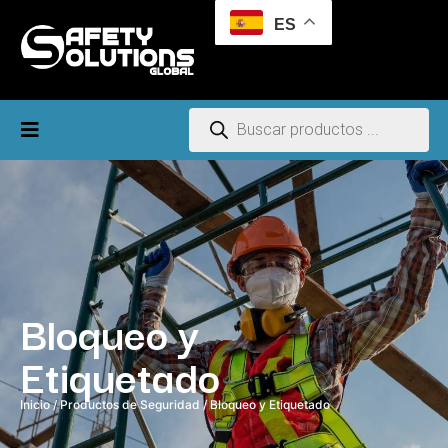
ES
Bloqueo y
Etiquetado
Inicio
/
Productos de Seguridad
/ Bloqueo y Etiquetado