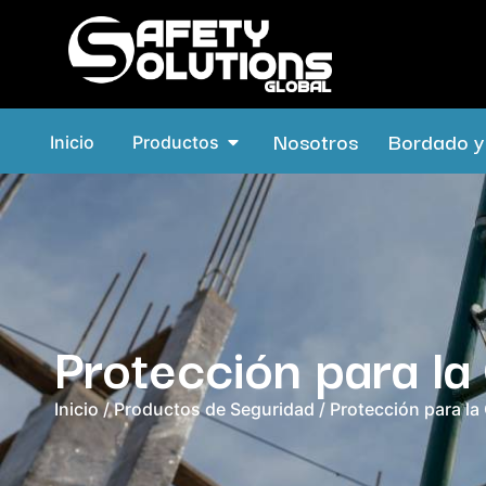
Nosotros
Bordado y 
Inicio
Productos
Protección para l
Inicio
/
Productos de Seguridad
/ Protección para l