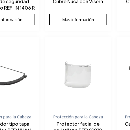
de seguridad
Cubre Nuca con Visera
C
o REF: IN 1406 R
información
Más información
n para la Cabeza
Protección para la Cabeza
Pr
dor tipo tapa
Protector facial de
Ca