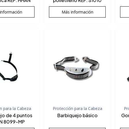
rica REF: HHAN
polietileno REF: S1010
información
Más información
n para la Cabeza
Protección para la Cabeza
Pr
jo de 4 puntos
Barbiquejo básico
Gor
 IN 8099-MP