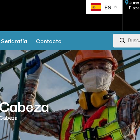
Juan 
ES
Plaza 
Serigrafía
Contacto
a Cabeza
a Cabeza