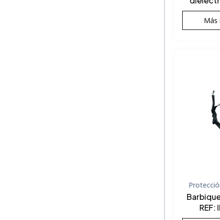
dieléct
Más 
Protecció
Barbique
REF: