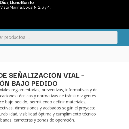
Díaz, Llano Bonito
Vista Marina. Local N. 2, 3 y 4.
DE SEÑALIZACIÓN VIAL –
ÓN BAJO PEDIDO
iales reglamentarias, preventivas, informativas y de
caciones técnicas y normativas de tránsito vigentes.
e bajo pedido, permitiendo definir materiales,
flectivas, dimensiones y acabados según el proyecto.
rabilidad, visibilidad óptima y cumplimiento técnico
rbanas, carreteras y zonas de operación.