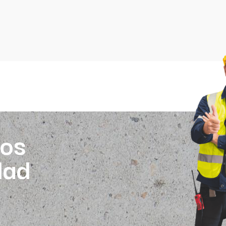
os
dad