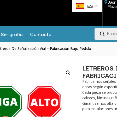
Juan 
ES
Plaza 
Serigrafía
Contacto
treros De Señalización Vial – Fabricación Bajo Pedido
LETREROS 
FABRICACI
Fabricamos señales v
obras según especifi
Cada pieza se produc
calibres, láminas re
Garantizamos alta du
para instalaciones u