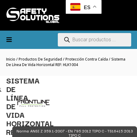
ES
Inicio
/
Productos De Seguridad
/
Protección Contra Caída
/ Sistema
De Línea De Vida Horizontal REF: HLK1004
SISTEMA
DE
LÍNEA
DE
VIDA
HORIZONTAL
REF:
Norma: ANSI Z 359.1-2007 - EN 795:2012 TIPO C - TS16415:2013
TIPO C