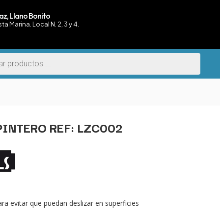
az, Llano Bonito
sta Marina. Local N. 2, 3 y 4.
PINTERO REF: LZC002
a evitar que puedan deslizar en superficies