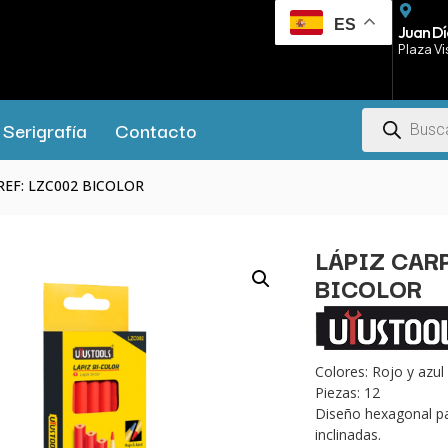
ES
Juan Dí
Plaza Vi
Serigrafía
Contacto
o REF: LZC002 BICOLOR
LÁPIZ CAR
BICOLOR
Colores: Rojo y azul
Piezas: 12
Diseño hexagonal par
inclinadas.