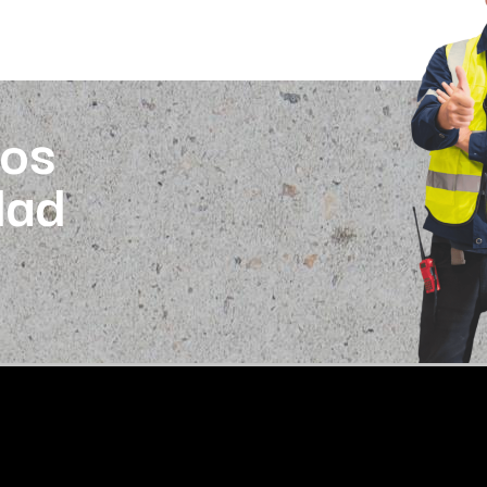
os
dad