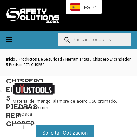
ES
Inicio
/
Productos De Seguridad
/
Herramientas
/ Chispero Encendedor
5 Piedras REF: CHSP5P
CHISPERO
ENCENDEDOR
5
Material del mango: alambre de acero #50 cromado.
PIEDRAS
Diámetro: 3.5 mm
REF:
Niquelada
CHSP5P
Solicitar Cotización