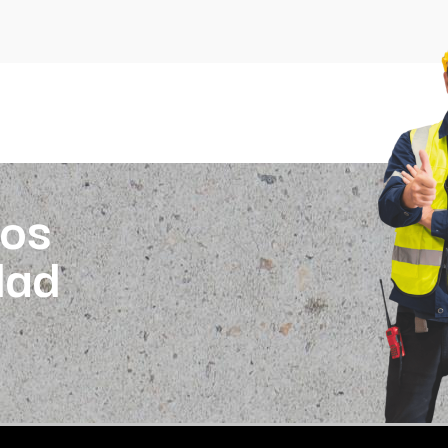
os
dad