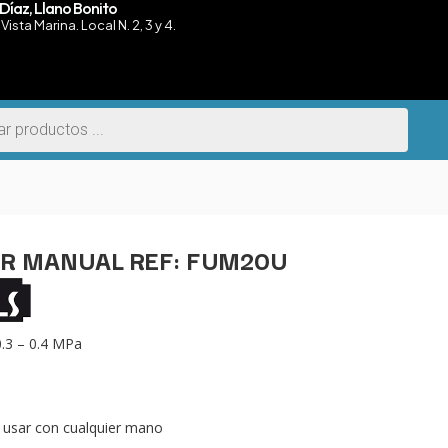
Díaz, Llano Bonito
Vista Marina. Local N. 2, 3 y 4.
R MANUAL REF: FUM20U
0.3 – 0.4 MPa
e usar con cualquier mano