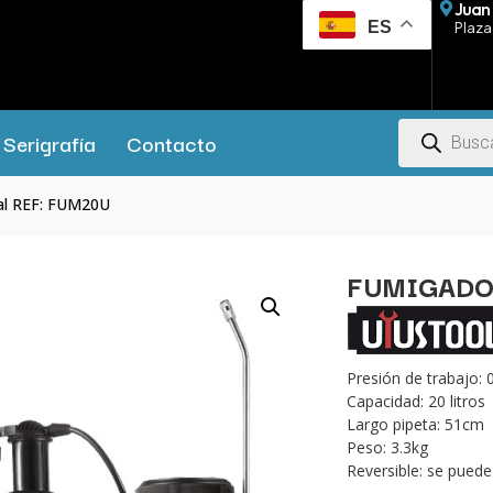
Juan 
ES
Plaza 
Serigrafía
Contacto
al REF: FUM20U
FUMIGADO
Presión de trabajo: 
Capacidad: 20 litros
Largo pipeta: 51cm
Peso: 3.3kg
Reversible: se pued