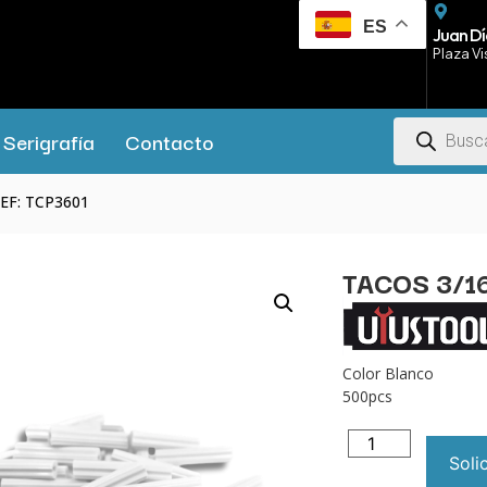
ES
Juan Dí
Plaza Vi
Serigrafía
Contacto
REF: TCP3601
TACOS 3/16
Color Blanco
500pcs
Soli