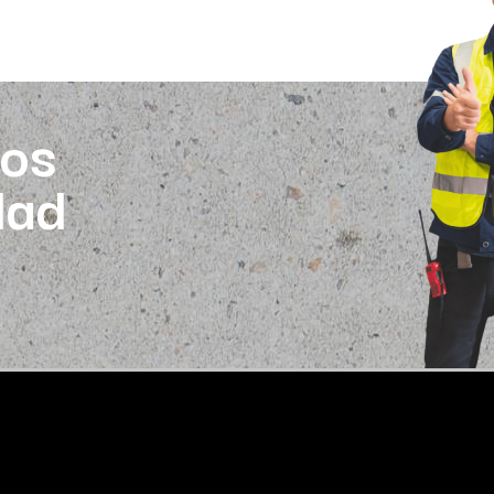
os
dad