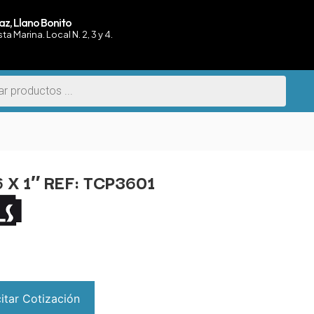
az, Llano Bonito
sta Marina. Local N. 2, 3 y 4.
 X 1″ REF: TCP3601
citar Cotización