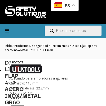
ES
Inicio
/
Productos De Seguridad
/
Herramientas
/ Disco Lija Flap 4½»
Acero Inox/metal Gr60 REF: DLF460T
DISCO
LIJA
FLAP
Adecuado para amoladoras angulares
4½»
Diámetro: 115 mm
ACERO
Diámetro de eje: 22.2mm
INOX/METAL
MAX R.P.M. 12500
Grano: P60
GR60