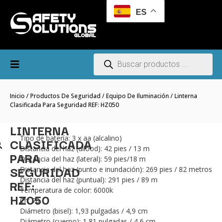
ES
Inicio
/
Productos De Seguridad
/
Equipo De Iluminación
/ Linterna
Clasificada Para Seguridad REF: HZ050
LINTERNA
Tipo de batería: 3 x aa (alcalino)
CLASIFICADA
Distancia del haz (dilood): 42 pies / 13 m
PARA
Distancia del haz (lateral): 59 pies/18 m
SEGURIDAD
Distancia del haz (punto e inundación): 269 pies / 82 metros
Distancia del haz (puntual): 291 pies / 89 m
REF:
Temperatura de color: 6000k
HZ050
Cri: 70
Diámetro (bisel): 1,93 pulgadas / 4,9 cm
Diámetro (cuerpo): 1,81 pulgadas / 4,6 cm