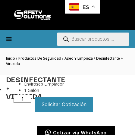
ES
Inicio
/
Productos De Seguridad
/
Aseo Y Limpieza
/ Desinfectante +
Virucida
DESINFECTANTE
Envirosep Limpiador
+
1 Galón
VIRUCIDA
Solicitar Cotización
Cotizar vía WhatsApp