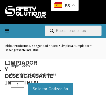
ES
Inicio
/
Productos De Seguridad
/
Aseo Y Limpieza
/ Limpiador Y
Desengrasante Industrial
LIMPIADOR
Simple Green
Y
DESENGRASANTE
Disponible: 1 Galón, 5 Galones
INDUSTRIAL
Solicitar Cotización