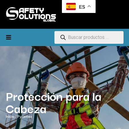
ES
Protección para la
Cabeza
Inicio
/ Pyramex