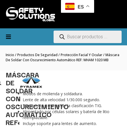
ES
Inicio
/
Productos De Seguridad
/
Protección Facial Y Ocular
/ Máscara
De Soldar Con Oscurecimiento Automático REF: WHAM 1020 MB
MÁSCARA
DE
SOLDAR
Modos de molienda y soldadura.
CON
Lente de alta velocidad 1/30.000 segundo.
OSCURECIMIENTO
5 amperios y menos de la clasificación TIG.
AUTOMÁTICO
Alimentado por células solares y batería de litio
reemplazable.
REF:
Incluye soporte para lentes de aumento.