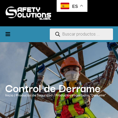
ES
Control de Derrame
Inicio
/
Productos de Seguridad
/ Productos etiquetados “Derrame”