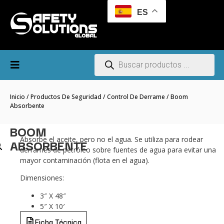
ES
Inicio
/
Productos De Seguridad
/
Control De Derrame
/ Boom
Absorbente
BOOM
Absorbe el aceite, pero no el agua. Se utiliza para rodear
ABSORBENTE
derrames de petróleo sobre fuentes de agua para evitar una
mayor contaminación (flota en el agua).
Dimensiones:
3″ X 48″
5″ X 10′
Ficha Técnica