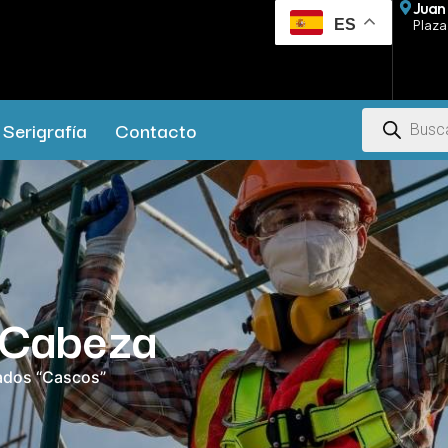
Juan 
ES
Plaza 
Serigrafía
Contacto
a Cabeza
ados “Cascos”