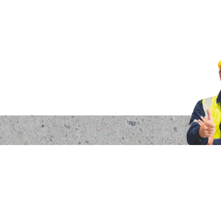
os
dad