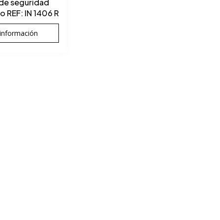
de seguridad
o REF: IN 1406 R
información