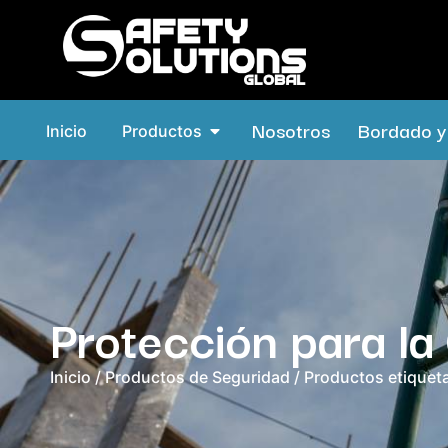
Nosotros
Bordado y 
Inicio
Productos
Protección para l
Inicio
/
Productos de Seguridad
/ Productos etiquet