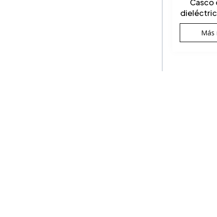
Casco 
dieléctric
Más 