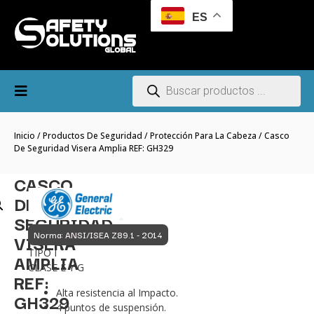
ES
Inicio
/
Productos De Seguridad
/
Protección Para La Cabeza
/ Casco
De Seguridad Visera Amplia REF: GH329
CASCO
DE
SEGURIDAD
Norma: ANSI/ISEA Z89.1 - 2014
VISERA
TIPO I
AMPLIA
CLASE E Y G
REF:
Alta resistencia al Impacto.
GH329
4 puntos de suspensión.