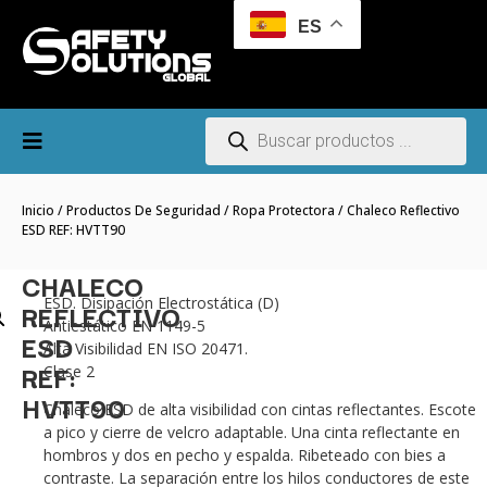
ES
Inicio
/
Productos De Seguridad
/
Ropa Protectora
/ Chaleco Reflectivo
ESD REF: HVTT90
CHALECO
ESD. Disipación Electrostática (D)
REFLECTIVO
Antiestático EN 1149-5
ESD
Alta Visibilidad EN ISO 20471.
REF:
Clase 2
HVTT90
Chaleco ESD de alta visibilidad con cintas reflectantes. Escote
a pico y cierre de velcro adaptable. Una cinta reflectante en
hombros y dos en pecho y espalda. Ribeteado con bies a
contraste. La separación entre los hilos conductores de este