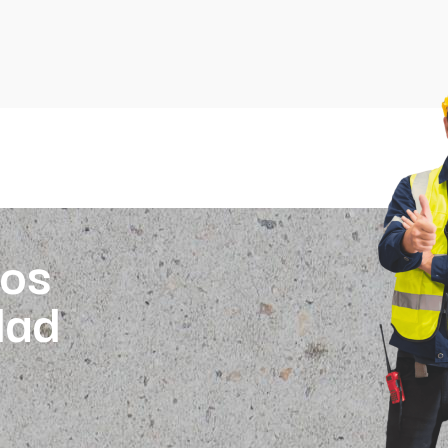
os
dad