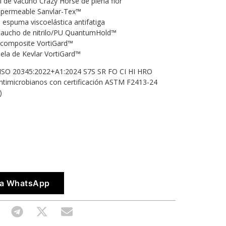
iel de vacuno Crazy Horse de plena flor
permeable Sanvlar-Tex™
 de espuma viscoelástica antifatiga
 caucho de nitrilo/PU QuantumHold™
 composite VortiGard™
uela de Kevlar VortiGard™
N ISO 20345:2022+A1:2024 S7S SR FO CI HI HRO
 antimicrobianos con certificación ASTM F2413-24
)
vía WhatsApp