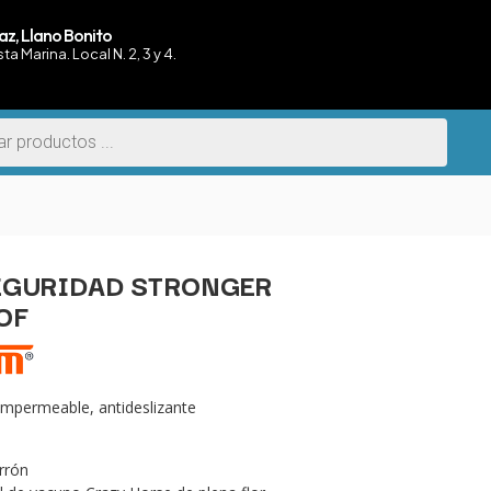
az, Llano Bonito
sta Marina. Local N. 2, 3 y 4.
EGURIDAD STRONGER
OF
impermeable, antideslizante
rrón