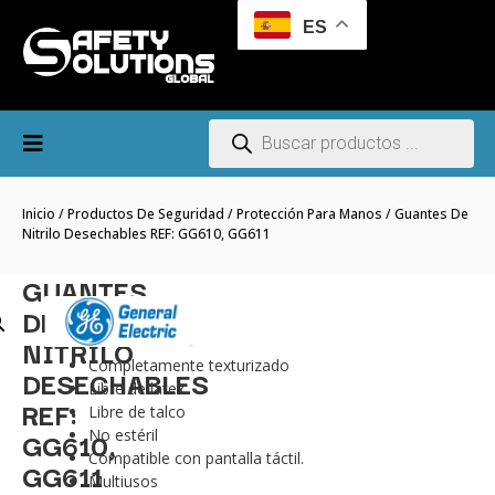
ES
Inicio
/
Productos De Seguridad
/
Protección Para Manos
/ Guantes De
Nitrilo Desechables REF: GG610, GG611
GUANTES
DE
NITRILO
Completamente texturizado
DESECHABLES
Libre de látex
REF:
Libre de talco
GG610,
No estéril
Compatible con pantalla táctil.
GG611
Multiusos