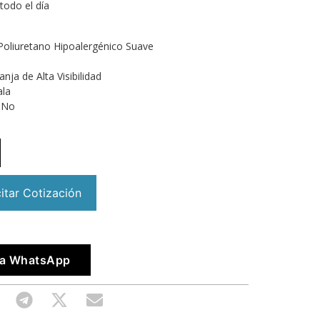
odo el día
 Poliuretano Hipoalergénico Suave
nja de Alta Visibilidad
ala
: No
citar Cotización
vía WhatsApp