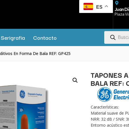
ES
Juan Dí
Plaza Vi
Serigrafía
Contacto
ditivos En Forma De Bala REF: GP425
TAPONES A
BALA REF: 
Características:
Material suave de P
NRR: 32 dB / SNR: 3
Entorno acústico es