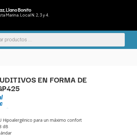
az, Llano Bonito
sta Marina. Local N. 2, 3 y 4.
UDITIVOS EN FORMA DE
GP425
U Hipoalergénico para un máximo confort
8 dB
tándar