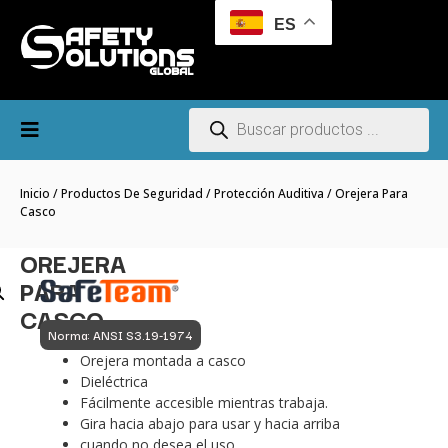
ES
Inicio
/
Productos De Seguridad
/
Protección Auditiva
/ Orejera Para
Casco
OREJERA
PARA
CASCO
Norma: ANSI S3.19-1974
Orejera montada a casco
Dieléctrica
Fácilmente accesible mientras trabaja.
Gira hacia abajo para usar y hacia arriba
cuando no desea el uso.