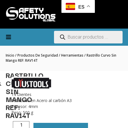
ES
Inicio
/
Productos De Seguridad
/
Herramientas
/ Rastrillo Curvo Sin
Mango REF: RAV14T
RASTRILLO
CURVO
SIN
14 Dientes
MANGO
Fabricado en Acero al carbón A3
REF:
Espesor: 4mm
RAV14T
Peso: 500 g