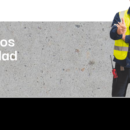
os
dad