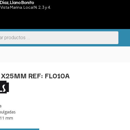
Díaz, Llano Bonito
Vista Marina. Local N. 2, 3 y 4.
 X25MM REF: FL010A
a
 pulgadas
0,11 mm