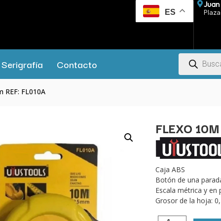
Juan 
ES
Plaza 
Serigrafía
Contacto
m REF: FL010A
FLEXO 10M
Caja ABS
Botón de una parad
Escala métrica y en
Grosor de la hoja: 