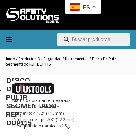
ES
Inicio
/
Productos De Seguridad
/
Herramientas
/ Disco De Pulir
Segmentado REF: DDP115
DISCO
DE
PULIR
Matriz de diamante mejorada
SEGMENTADO
Resistente a la abrasión
REF:
Diámetro: 4 1/2″ (115mm)
DDP115
Diámetro de eje: 7/8″ (22.2mm)
Desequilibrio dinámico: <1.5g