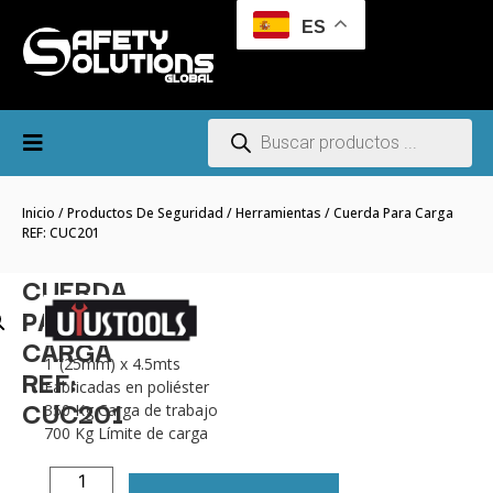
ES
Inicio
/
Productos De Seguridad
/
Herramientas
/ Cuerda Para Carga
REF: CUC201
CUERDA
PARA
CARGA
1″(25mm) x 4.5mts
REF:
Fabricadas en poliéster
CUC201
350 Kg Carga de trabajo
700 Kg Límite de carga