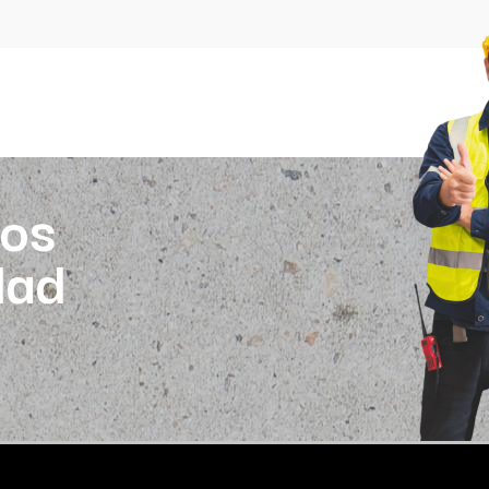
os
dad