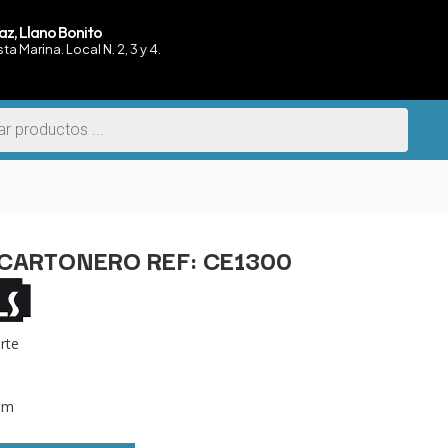
az, Llano Bonito
sta Marina. Local N. 2, 3 y 4.
CARTONERO REF: CE1300
rte
mm