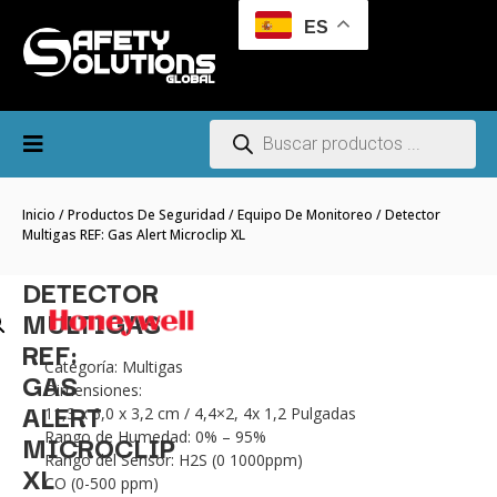
ES
Inicio
/
Productos De Seguridad
/
Equipo De Monitoreo
/ Detector
Multigas REF: Gas Alert Microclip XL
DETECTOR
MULTIGAS
REF:
Categoría: Multigas
GAS
Dimensiones:
ALERT
11,3 x 6,0 x 3,2 cm / 4,4×2, 4x 1,2 Pulgadas
MICROCLIP
Rango de Humedad: 0% – 95%
Rango del Sensor: H2S (0 1000ppm)
XL
CO (0-500 ppm)