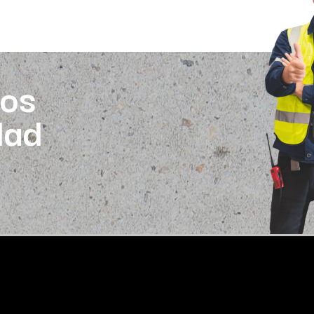
os
dad