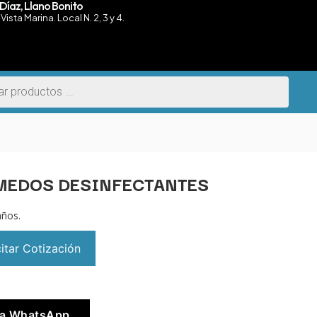
Díaz, Llano Bonito
Vista Marina. Local N. 2, 3 y 4.
MEDOS DESINFECTANTES
años.
citar Cotización
vía WhatsApp