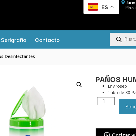
Juan 
ES
Plaza 
Serigrafía
Contacto
s Desinfectantes
PAÑOS HU
Envirosep
Tubo de 80 P
Soli
Cotizar 