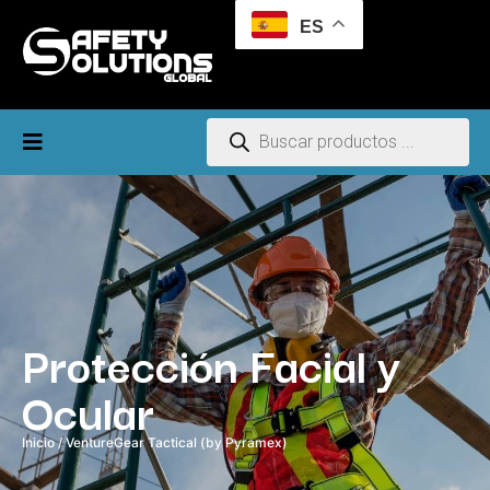
ES
Protección Facial y
Ocular
Inicio
/ VentureGear Tactical (by Pyramex)