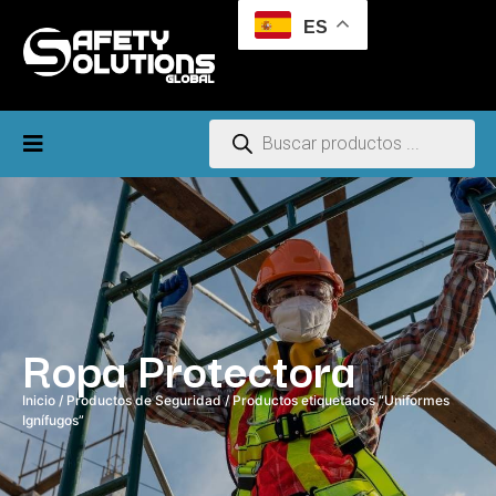
ES
Ropa Protectora
Inicio
/
Productos de Seguridad
/ Productos etiquetados “Uniformes
Ignífugos”