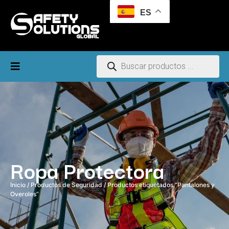
ES
Ropa Protectora
Inicio
/
Productos de Seguridad
/ Productos etiquetados “Pantalones y
Overoles”