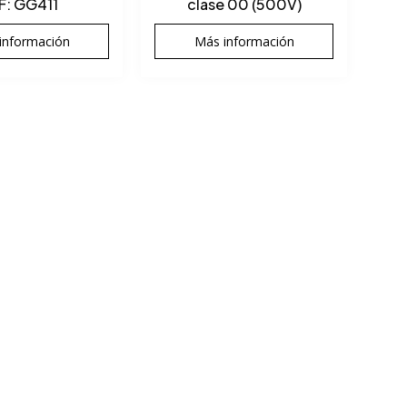
F: GG411
clase 00 (500V)
información
Más información