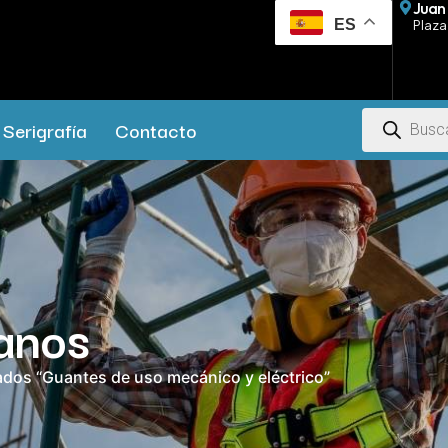
Juan 
ES
Plaza 
Serigrafía
Contacto
anos
ados “Guantes de uso mecánico y eléctrico”