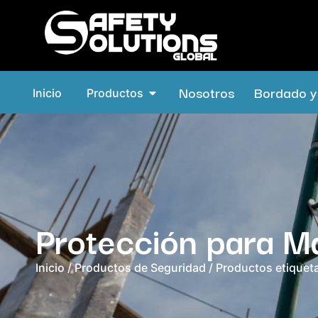
Nosotros
Bordado y 
Inicio
Productos
Protección para M
Inicio
/
Productos de Seguridad
/ Productos etiquet