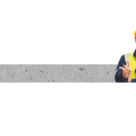
os
dad