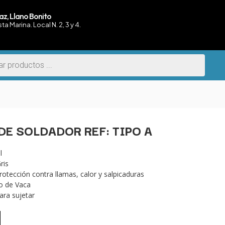
az, Llano Bonito
sta Marina. Local N. 2, 3 y 4.
DE SOLDADOR REF: TIPO A
l
ris
otección contra llamas, calor y salpicaduras
ro de Vaca
ara sujetar