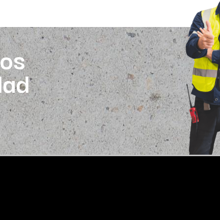
os
dad