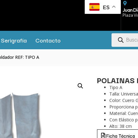
ES
Juan Dí
Plaza Vi
Serigrafía
Contacto
oldador REF: TIPO A
POLAINAS 
Tipo A
Talla: Universa
Color: Cuero G
Proporciona pr
Material: Cue
Con Elástico p
Alto: 38 cm
Ficha Técnica