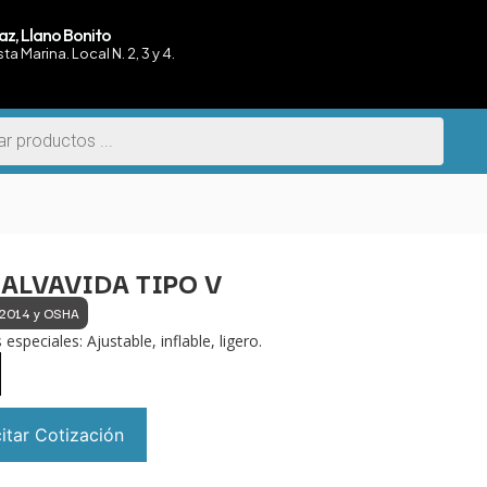
az, Llano Bonito
sta Marina. Local N. 2, 3 y 4.
ALVAVIDA TIPO V
-2014 y OSHA
 especiales: Ajustable, inflable, ligero.
citar Cotización