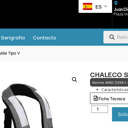
ES
Juan Dí
Plaza Vi
Serigrafía
Contacto
vida Tipo V
CHALECO S
Norma: ANSI Z358.1
Características
Ficha Técnica
Soli