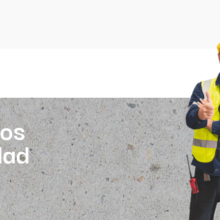
os
dad